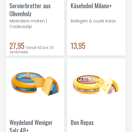
Servierbretter aus
Käsehobel Milano+
Olivenholz
Meerdere maten |
Belegen & oude kaas
Cadeautip
27,95
13,95
Vanaf 60 bis 70
Zentimeter
Weydeland Weniger
Bon Repas
Salz 48+