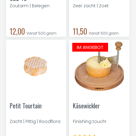
Zoutarm | Belegen
Zeer zacht | Zoet
12,00
11,50
Vanaf 500 gram
Vanaf 500 gram
IM ANGEBOT
Petit Tourtain
Käsewickler
Zacht | Pittig | Roodflora
Finishing touch!