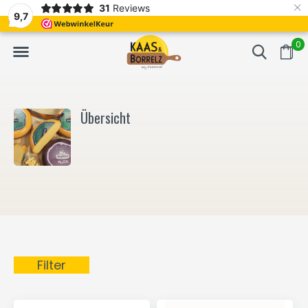
×
31
Reviews
 und vakuumverpackt.
Meistens Lieferung innerhalb von 3 Tagen
9,7
0
Übersicht
Filter