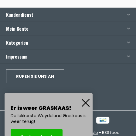
Kundendienst
Mein Konto
Kategorien
Impressum
RUFEN SIE UNS AN
Er is weer GRASKAAS!
De lekkerste Weydeland Graskaas is
weer terug!
© Copyright
2026
- Realisatie:
emarkable
-
RSS feed