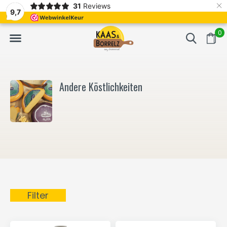
×
31
Reviews
NL
Frisch geschnitten und vakuumverpackt.
Meistens Lieferung in
9,7
0
Andere Köstlichkeiten
Filter