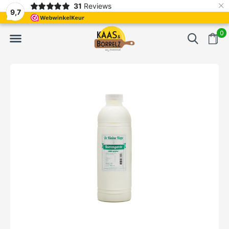
×
31
Reviews
t.
Meistens Lieferung innerhalb von 3 Tagen
Gratis bezorgd va
9,7
0