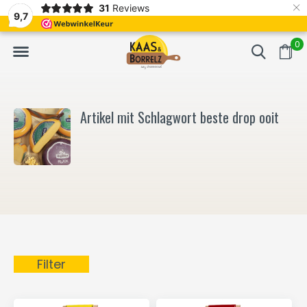
×
31
Reviews
NL
Frisch geschnitten und vakuumverpackt.
Meistens Lieferung in
9,7
0
Artikel mit Schlagwort beste drop ooit
Filter