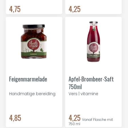
4,75
4,25
Feigenmarmelade
Apfel-Brombeer-Saft
750ml
Handmatige bereiding
Vers | vitamine
4,85
4,25
Vanaf Flasche mit
750 ml