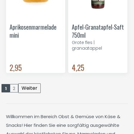
Aprikosenmarmelade
Apfel-Granatapfel-Saft
mini
750ml
Grote fles |
granaatappel
2,95
4,25
Weiter
1
2
Willkommen im Bereich Obst & Gemüse von Käse &
Snacks! Hier finden Sie eine sorgfältig ausgewählte
Auswahl der köstlichsten Sirups, Marmeladen und