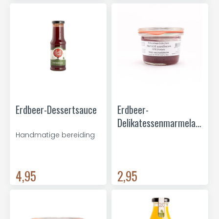
Erdbeer-Dessertsauce
Erdbeer-
Delikatessenmarmelade
mini
Handmatige bereiding
4,95
2,95