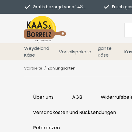
Gratis bezorgd vanaf 48 euro in NL
Frisch geschn
Weydeland
ganze
Vorteilspakete
Käs
Käse
Käse
Startseite
Zahlungsarten
Über uns
AGB
Widerrufsbel
Versandkosten und Rücksendungen
Referenzen