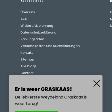
Kundendienst
M
Über uns
K
AGB
M
Widerrufsbelehrung
M
Datenschutzerklärung
Zahlungsarten
Versandkosten und Rücksendungen
Kontakt
Sitemap
Alle blogs
Contact
Beschwerdeverfahren
Referenzen
Er is weer GRASKAAS!
De lekkerste Weydeland Graskaas is
weer terug!
RUFEN SIE UNS AN