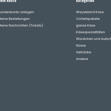
ein Konto
Kategorien
undenkonto anlegen
Weydeland Käse
eine Bestellungen
Vorteilspakete
eine Nachrichten (Tickets)
ganze Käse
Käsespezialitäten
Würstchen und Aufsch
Nüsse
Getränke
Andere