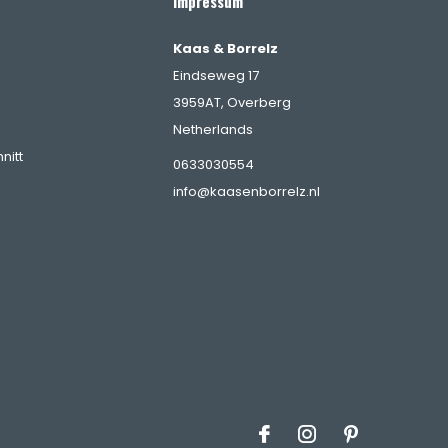
Impressum
Kaas & Borrelz
Eindseweg 17
3959AT, Overberg
Netherlands
nitt
0633030554
info@kaasenborrelz.nl