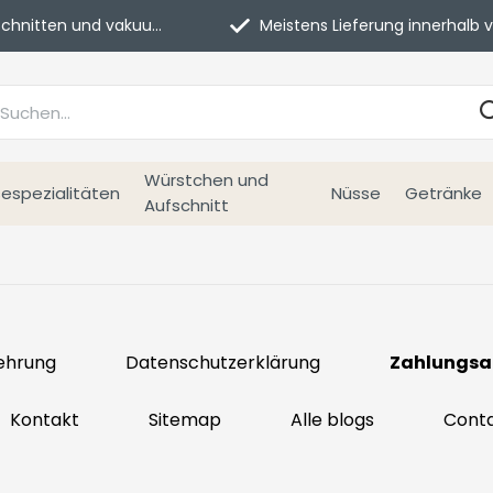
itten und vakuumverpackt.
Meistens Lieferung innerhalb von 3 Tage
Würstchen und
espezialitäten
Nüsse
Getränke
Aufschnitt
ehrung
Datenschutzerklärung
Zahlungsa
Kontakt
Sitemap
Alle blogs
Cont