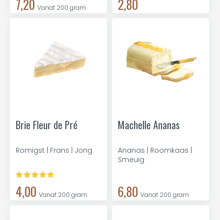
7,20
2,80
Vanaf 200 gram
Brie Fleur de Pré
Machelle Ananas
Romigst | Frans | Jong
Ananas | Roomkaas |
Smeuïg
4,00
6,80
Vanaf 200 gram
Vanaf 200 gram