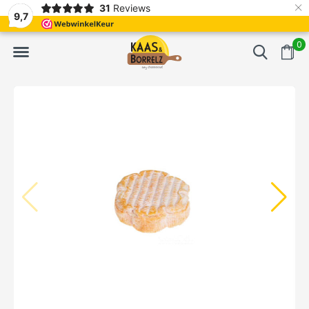
×
31
Reviews
t.
Meistens Lieferung innerhalb von 3 Tagen
Gratis bezorgd va
9,7
0