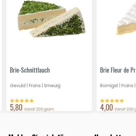
Brie-Schnittlauch
Brie Fleur de P
Gevuld | Frans | Smeuïg
Romigst | Frans 
5,80
4,00
Vanaf 200 gram
Vanaf 200 