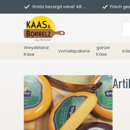
Gratis bezorgd vanaf 48 euro in NL
Frisch geschn
Weydeland
ganze
Vorteilspakete
Käs
Käse
Käse
Arti