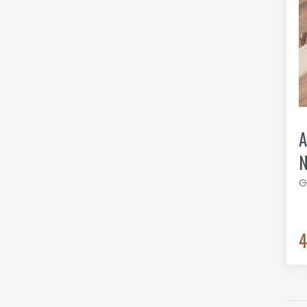
A
N
G
4