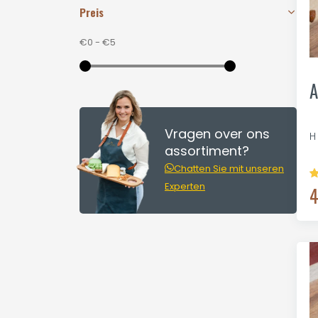
Preis
€0
-
€5
A
Vragen over ons
H
assortiment?
Chatten Sie mit unseren
Experten
4