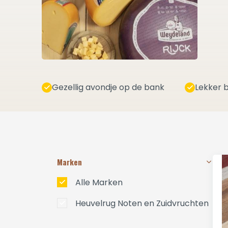
Gezellig avondje op de bank
Lekker b
Marken
Alle Marken
Heuvelrug Noten en Zuidvruchten