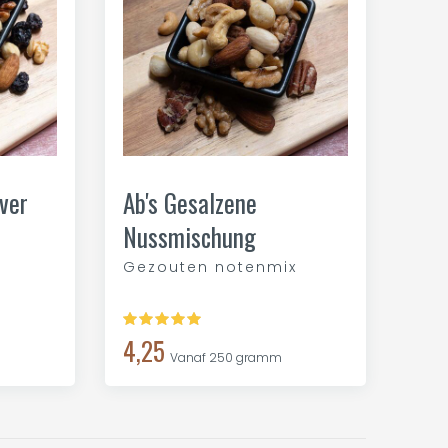
ver
Ab's Gesalzene
Nussmischung
Gezouten notenmix
4,25
Vanaf 250 gramm