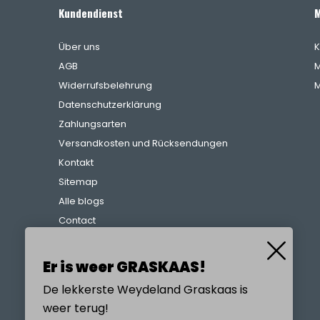
Kundendienst
M
Über uns
K
AGB
M
Widerrufsbelehrung
M
Datenschutzerklärung
Zahlungsarten
Versandkosten und Rücksendungen
Kontakt
Sitemap
Alle blogs
Contact
Beschwerdeverfahren
Referenzen
Er is weer GRASKAAS!
De lekkerste Weydeland Graskaas is
weer terug!