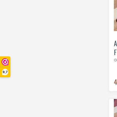
A
F
G
9,7
4