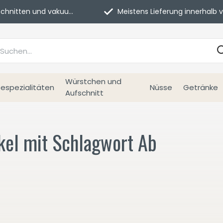
itten und vakuumverpackt.
Meistens Lieferung innerhalb von 3 Tage
Würstchen und
espezialitäten
Nüsse
Getränke
Aufschnitt
kel mit Schlagwort Ab