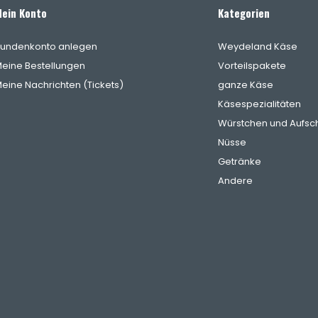
ein Konto
Kategorien
undenkonto anlegen
Weydeland Käse
eine Bestellungen
Vorteilspakete
eine Nachrichten (Tickets)
ganze Käse
Käsespezialitäten
Würstchen und Aufsch
Nüsse
Getränke
Andere