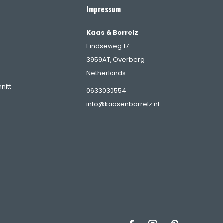
Impressum
Kaas & Borrelz
Eindseweg 17
3959AT, Overberg
Netherlands
nitt
0633030554
info@kaasenborrelz.nl