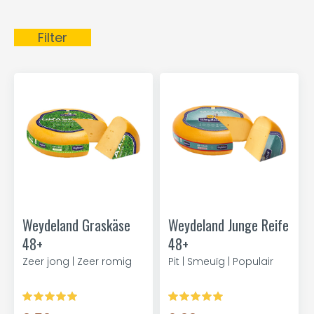
Filter
Weydeland Graskäse
Weydeland Junge Reife
48+
48+
Zeer jong | Zeer romig
Pit | Smeuïg | Populair