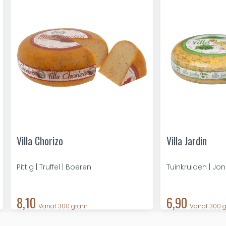
Villa Chorizo
Villa Jardin
Pittig | Truffel | Boeren
Tuinkruiden | Jo
8,10
6,90
Vanaf 300 gram
Vanaf 300 