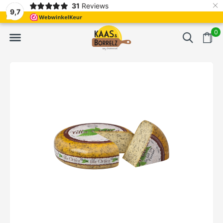
×
31
Reviews
t.
Meistens Lieferung innerhalb von 3 Tagen
Gratis bezorgd va
9,7
0