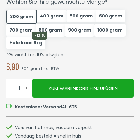
Wählen Sie Ihre gewünschte Menge*
400 gram
500 gram
600 gram
300 gram
700 gram
800 gram
900 gram
1000 gram
-12 %
Hele kaas 5kg
*Gewicht kan 10% afwijken
6,90
300 gram | Incl. BTW
ZUM WARENKORB HINZUFÜGEN
Kostenloser Versand
Ab €75,-
Vers van het mes, vacuüm verpakt
Vandaag besteld = snel in huis