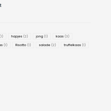
t
(1)
hapjes
(2)
jong
(1)
kaas
(3)
as
(1)
Risotto
(1)
salade
(2)
truffelkaas
(1)