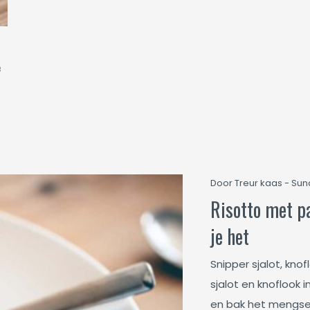
e
Door Treur kaas - Sun
Risotto met p
je het
Snipper sjalot, knof
sjalot en knoflook 
en bak het mengsel 