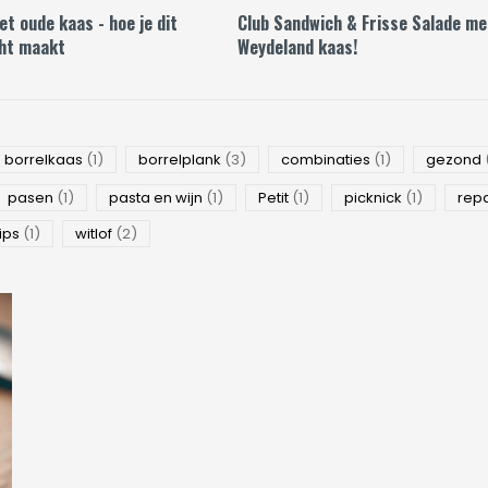
t oude kaas - hoe je dit
Club Sandwich & Frisse Salade me
ht maakt
Weydeland kaas!
borrelkaas
(1)
borrelplank
(3)
combinaties
(1)
gezond
pasen
(1)
pasta en wijn
(1)
Petit
(1)
picknick
(1)
rep
tips
(1)
witlof
(2)