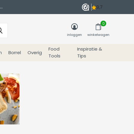
0
inloggen
winkelwagen
Food
Inspiratie &
n
Borrel
Overig
Tools
Tips