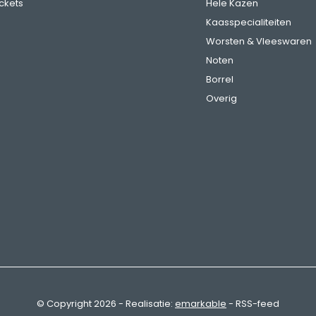
ickets
Hele Kazen
Kaasspecialiteiten
Worsten & Vleeswaren
Noten
Borrel
Overig
© Copyright
2026
- Realisatie:
emarkable
-
RSS-feed