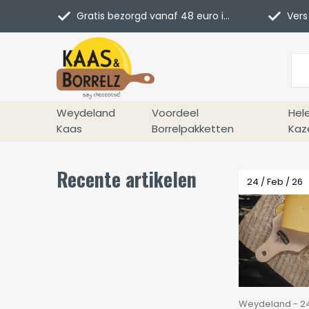
Gratis bezorgd vanaf 48 euro in NL
Vers 
Weydeland
Voordeel
Hel
Kaas
Borrelpakketten
Kaz
Recente artikelen
24 / Feb / 26
Weydeland - 24 