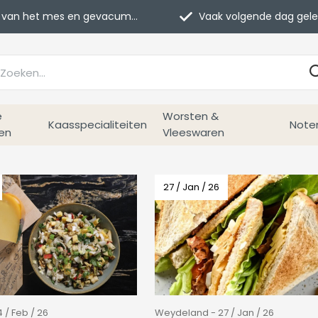
van het mes en gevacumeerd
Vaak volgende dag geleverd
e
Worsten &
Kaasspecialiteiten
Note
en
Vleeswaren
27 / Jan / 26
/ Feb / 26
Weydeland - 27 / Jan / 26