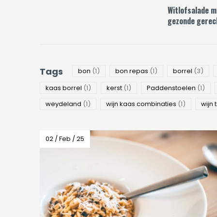
Witlofsalade me
gezonde gerec
Tags
bon
(1)
bon repas
(1)
borrel
(3)
kaas borrel
(1)
kerst
(1)
Paddenstoelen
(1)
weydeland
(1)
wijn kaas combinaties
(1)
wijn 
02 / Feb / 25