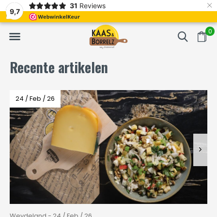
×
31
Reviews
NL
Vers van het mes en gevacumeerd
Vaak volgende da
9,7
0
Recente artikelen
24 / Feb / 26
Weydeland - 24 / Feb / 26