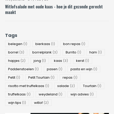
Witlofsalade met oude kaas - hoe je dit gezonde gerecht
maakt
Tags
belegen
(1)
bierkaas
(1)
bon repas
(1)
borrel
(3)
borrelplank
(3)
Burrito
(1)
ham
(1)
hapjes
(2)
jong
(1)
kaas
(3)
kerst
(1)
Paddenstoelen
(1)
pasen
(1)
pasta en wijn
(1)
Petit
(1)
Petit Tourtain
(1)
repas
(1)
risotto met truffelkaas
(1)
salade
(2)
Tourtain
(1)
truffelkaas
(1)
weydeland
(1)
wijn advies
(1)
wijn tips
(1)
witlof
(2)