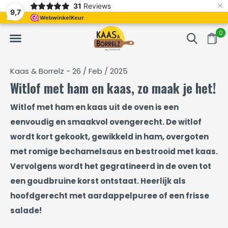
×
31
Reviews
en gevacumeerd
Vaak volgende dag geleverd
Grati
9,7
0
Kaas & Borrelz - 26 / Feb / 2025
Witlof met ham en kaas, zo maak je het!
Witlof met ham en kaas uit de oven is een
eenvoudig en smaakvol ovengerecht. De witlof
wordt kort gekookt, gewikkeld in ham, overgoten
met romige bechamelsaus en bestrooid met kaas.
Vervolgens wordt het gegratineerd in de oven tot
een goudbruine korst ontstaat. Heerlijk als
hoofdgerecht met aardappelpuree of een frisse
salade!