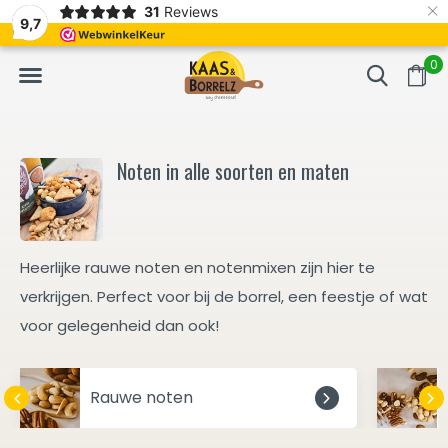
×
31
Reviews
erd
Vaak volgende dag geleverd
Gratis bezorgd va
9,7
0
Noten in alle soorten en maten
Heerlijke rauwe noten en notenmixen zijn hier te
verkrijgen. Perfect voor bij de borrel, een feestje of wat
voor gelegenheid dan ook!
Rauwe noten