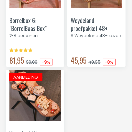
Borrelbox 6:
Weydeland
"BorrelBaas Box"
proefpakket 48+
7-8 personen
5 Weydeland 48+ kazen
81,95
45,95
90,00
-9%
49,95
-8%
AANBIEDING