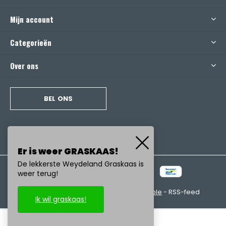
Mijn account
Categorieën
Over ons
BEL ONS
Er is weer GRASKAAS!
De lekkerste Weydeland Graskaas is
weer terug!
© Copyright
2026
- Realisatie:
emarkable
-
RSS-feed
Ik wil graskaas!