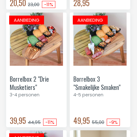
20,50
28,95
23,00
-11%
AANBIEDING
AANBIEDING
Borrelbox 2 "Drie
Borrelbox 3
Musketiers"
"Smakelijke Smaken"
3-4 personen
4-5 personen
39,95
49,95
44,95
-11%
55,00
-9%