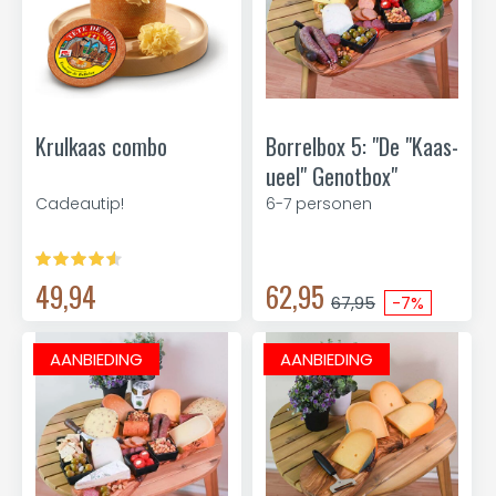
Krulkaas combo
Borrelbox 5: "De "Kaas-
ueel" Genotbox"
Cadeautip!
6-7 personen
49,94
62,95
67,95
-7%
AANBIEDING
AANBIEDING