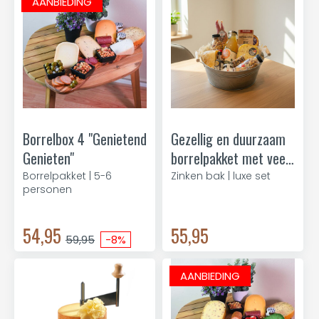
AANBIEDING
Borrelbox 4 "Genietend
Gezellig en duurzaam
Genieten"
borrelpakket met veel
lekkers
Borrelpakket | 5-6
Zinken bak | luxe set
personen
54,95
55,95
59,95
-8%
AANBIEDING