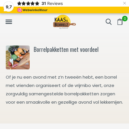
×
31
Reviews
erd
Vaak volgende dag geleverd
Gratis bezorgd va
9,7
0
Borrelpakketten met voordeel
Of je nu een avond met z’n tweeën hebt, een borrel
met vrienden organiseert of de vrijmibo viert, onze
zorgvuldig samengestelde borrelpakketten zorgen
voor een smaakvolle en gezellige avond vol lekkernijen.