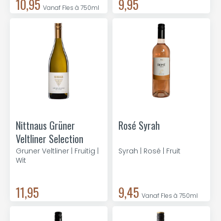
10,95
9,95
Vanaf Fles à 750ml
Nittnaus Grüner
Rosé Syrah
Veltliner Selection
Gruner Veltliner | Fruitig |
Syrah | Rosé | Fruit
Wit
11,95
9,45
Vanaf Fles à 750ml