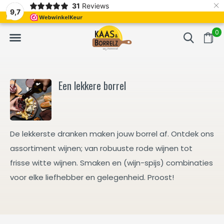
×
31
Reviews
erd
Vaak volgende dag geleverd
Gratis bezorgd va
9,7
0
Een lekkere borrel
De lekkerste dranken maken jouw borrel af. Ontdek ons
assortiment wijnen; van robuuste rode wijnen tot
frisse witte wijnen. Smaken en (wijn-spijs) combinaties
voor elke liefhebber en gelegenheid. Proost!