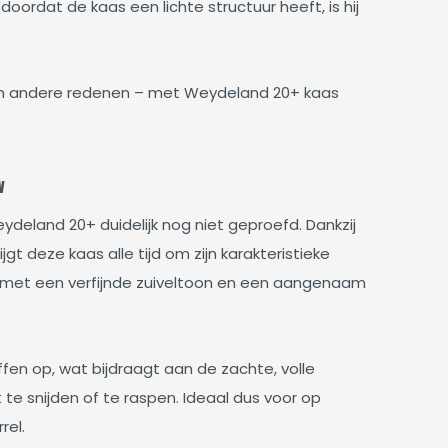
oordat de kaas een lichte structuur heeft, is hij
 om andere redenen – met Weydeland 20+ kaas
w
deland 20+ duidelijk nog niet geproefd. Dankzij
gt deze kaas alle tijd om zijn karakteristieke
s met een verfijnde zuiveltoon en een aangenaam
fen op, wat bijdraagt aan de zachte, volle
te snijden of te raspen. Ideaal dus voor op
rel.