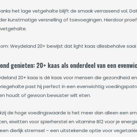
nks het lage vetgehalte blijft de smaak verrassend vol. Dat 
er kunstmatige versnelling of toevoegingen. Hierdoor proef j
 vetgehalte.
om: Weydeland 20+ bewijst dat light kaas allesbehalve saai h
ond genieten: 20+ kaas als onderdeel van een evenwich
deland 20+ kaas is dé kaas voor mensen die gezondheid en 
riegehalte past hij perfect in een evenwichtig voedingspatroon
en houdt of gewoon bewuster wilt eten.
kzij de hoge voedingswaarde is het meer dan alleen een sm
en, eiwitten voor spierherstel en vitamine B12 voor je energi
 geen dierlijk stremsel – een uitstekende optie voor vegeta