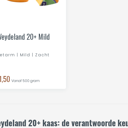
eydeland 20+ Mild
etarm | Mild | Zacht
1,50
Vanaf 500 gram
ydeland 20+ kaas: de verantwoorde ke