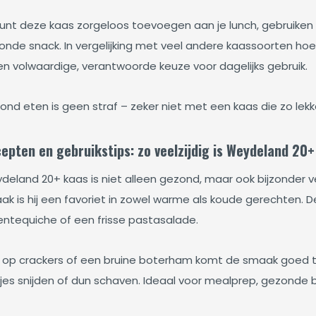
kunt deze kaas zorgeloos toevoegen aan je lunch, gebruiken i
onde snack. In vergelijking met veel andere kaassoorten hoe
een volwaardige, verantwoorde keuze voor dagelijks gebruik.
nd eten is geen straf – zeker niet met een kaas die zo lekker
epten en gebruikstips: zo veelzijdig is Weydeland 20+
eland 20+ kaas is niet alleen gezond, maar ook bijzonder veel
k is hij een favoriet in zowel warme als koude gerechten. De
entequiche of een frisse pastasalade.
 op crackers of een bruine boterham komt de smaak goed tot 
jes snijden of dun schaven. Ideaal voor mealprep, gezonde bo