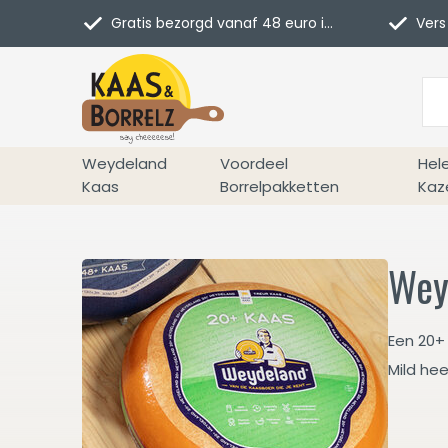
Gratis bezorgd vanaf 48 euro in NL
Vers 
Weydeland
Voordeel
Hel
Kaas
Borrelpakketten
Kaz
Wey
Een 20+
Mild he