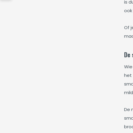
is d
ook 
Of 
maa
De 
Wie
het 
sma
mil
De 
smaa
broo