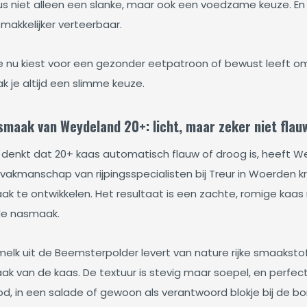
us niet alleen een slanke, maar ook een voedzame keuze. En d
makkelijker verteerbaar.
je nu kiest voor een gezonder eetpatroon of bewust leeft
k je altijd een slimme keuze.
smaak van Weydeland 20+: licht, maar zeker niet flau
 denkt dat 20+ kaas automatisch flauw of droog is, heeft Wey
vakmanschap van rijpingsspecialisten bij Treur in Woerden krij
ak te ontwikkelen. Het resultaat is een zachte, romige kaa
de nasmaak.
melk uit de Beemsterpolder levert van nature rijke smaakstof
k van de kaas. De textuur is stevig maar soepel, en perfect 
d, in een salade of gewoon als verantwoord blokje bij de bor