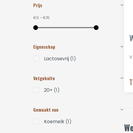
Prijs
€0
-
€15
W
Eigenschap
V
Lactosevrij
(1)
Vetgehalte
1
20+
(1)
Gemaakt van
Koemelk
(1)
We