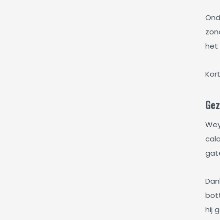
Onda
zond
het
Kort
Gez
Wey
calo
gat
Dan
bott
hij