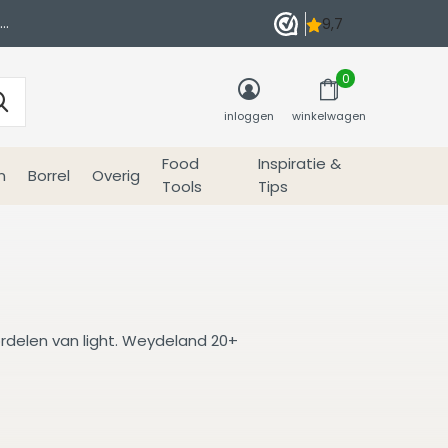
0
inloggen
winkelwagen
Food
Inspiratie &
n
Borrel
Overig
Tools
Tips
rdelen van light. Weydeland 20+