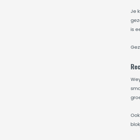
Je 
gez
is 
Gezo
Rec
Weyd
smaa
gro
Ook
blok