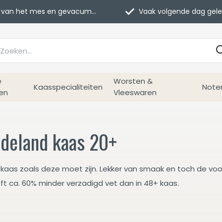
van het mes en gevacumeerd
Vaak volgende dag geleverd
e
Worsten &
Kaasspecialiteiten
Note
en
Vleeswaren
deland kaas 20+
 kaas zoals deze moet zijn. Lekker van smaak en toch de voo
eft ca. 60% minder verzadigd vet dan in 48+ kaas.