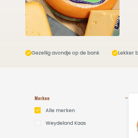
Gezellig avondje op de bank
Lekker b
Merken
Alle merken
Weydeland Kaas