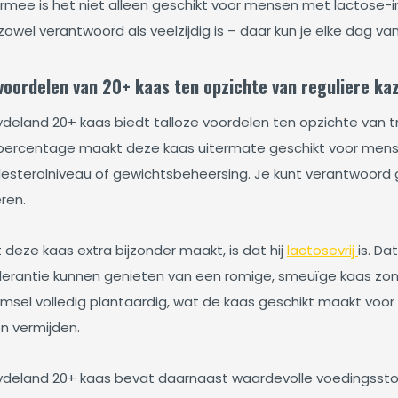
rmee is het niet alleen geschikt voor mensen met lactose-in
zowel verantwoord als veelzijdig is – daar kun je elke dag va
voordelen van 20+ kaas ten opzichte van reguliere ka
deland 20+ kaas biedt talloze voordelen ten opzichte van tr
percentage maakt deze kaas uitermate geschikt voor mense
lesterolniveau of gewichtsbeheersing. Je kunt verantwoord 
ren.
 deze kaas extra bijzonder maakt, is dat hij
lactosevrij
is. D
olerantie kunnen genieten van een romige, smeuïge kaas zond
emsel volledig plantaardig, wat de kaas geschikt maakt voor
en vermijden.
deland 20+ kaas bevat daarnaast waardevolle voedingsstoffe