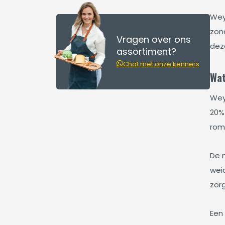
Wey
zond
Vragen over ons
dez
assortiment?
Chat met onze kenners
Wat
Wey
20%
rom
De 
weid
zorg
Een