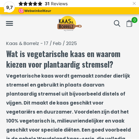
×
31
Reviews
NL
Vers van het mes en gevacumeerd
Vaak volgende da
9,7
0
Kaas & Borrelz - 17 / Feb / 2025
Wat is vegetarische kaas en waarom
kiezen voor plantaardig stremsel?
Vegetarische kaas wordt gemaakt zonder dierlijk
stremsel en gebruikt in plaats daarvan
plantaardig stremsel uit bijvoorbeeld distels of
vijgen. Dit maakt de kaas geschikt voor
vegetariërs en duurzamer. Voordelen zijn dat het
100% vegetarisch is, milieuvriendelijker en vaak
geschikt voor speciale diëten. Een goed voorbeeld
is de gehele Weydeland kaas-serie, die volledig