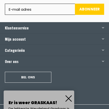
ABONNEER
Klantenservice
Mijn account
Categorieën
Over ons
BEL ONS
Er is weer GRASKAAS!
De lekkerste Weydeland Graskaas is