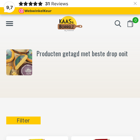
×
31
Reviews
NL
Vers van het mes en gevacumeerd
Vaak volgende da
9,7
0
Producten getagd met beste drop ooit
Filter