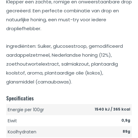
Klepper een zachte, romige en onweerstaanbare drop
gecreëerd. Een perfecte combinatie van drop en
natuurlijke honing, een must-try voor iedere
dropliefhebber.
ingrediënten: Suiker, glucosestroop, gemodificeerd
aardappelzetmeel, Nederlandse honing (12%),
zoethoutwortelextract, salmiakzout, plantaardig
koolstof, aroma, plantaardige olie (kokos),
glansmiddel (carnaubawas).
Specificaties
Energie per 100gr
1540 kJ / 365 kcal
Eiwit
0,9g
Koolhydraten
89g