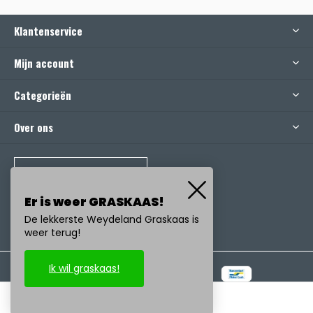
Klantenservice
Mijn account
Categorieën
Over ons
BEL ONS
Er is weer GRASKAAS!
De lekkerste Weydeland Graskaas is
weer terug!
Ik wil graskaas!
© Copyright
2026
- Realisatie:
emarkable
-
RSS-feed