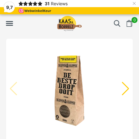
×
31
Reviews
erd
Vaak volgende dag geleverd
Gratis bezorgd va
9,7
0