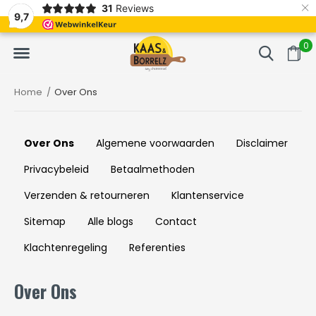
×
31
Reviews
gevacumeerd
Vaak volgende dag geleverd
Gratis b
9,7
0
Home
Over Ons
Over Ons
Algemene voorwaarden
Disclaimer
Privacybeleid
Betaalmethoden
Verzenden & retourneren
Klantenservice
Sitemap
Alle blogs
Contact
Klachtenregeling
Referenties
Over Ons