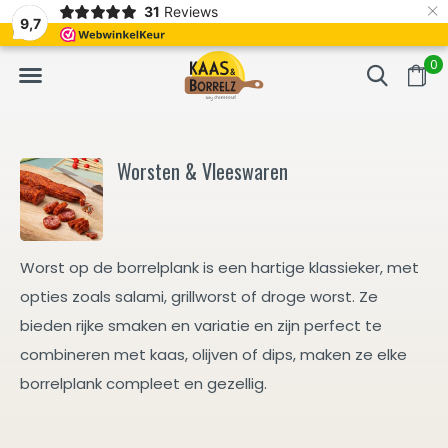
×
31
Reviews
erd
Vaak volgende dag geleverd
Gratis bezorgd va
9,7
0
Worsten & Vleeswaren
Worst op de borrelplank is een hartige klassieker, met
opties zoals salami, grillworst of droge worst. Ze
bieden rijke smaken en variatie en zijn perfect te
combineren met kaas, olijven of dips, maken ze elke
borrelplank compleet en gezellig.