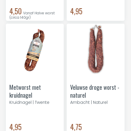
4,50
4,95
Vanaf Halve worst
(circa 140gr)
Metworst met
Veluwse droge worst -
kruidnagel
naturel
Kruidnagel | Twente
Ambacht | Naturel
4,95
4,75