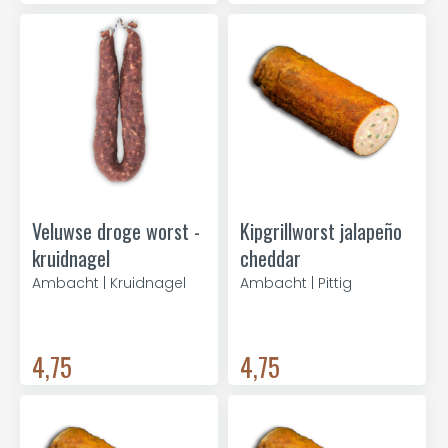
Veluwse droge worst -
Kipgrillworst jalapeño
kruidnagel
cheddar
Ambacht | Kruidnagel
Ambacht | Pittig
4,75
4,75