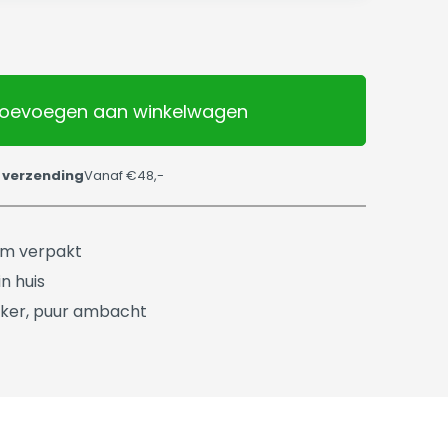
oevoegen aan winkelwagen
 verzending
Vanaf €48,-
üm verpakt
n huis
ker, puur ambacht