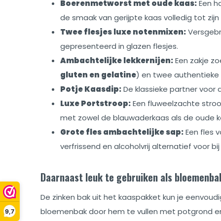
Boerenmetworst met oude kaas:
Een ha
de smaak van gerijpte kaas volledig tot zijn
Twee flesjes luxe notenmixen:
Versgebr
gepresenteerd in glazen flesjes.
Ambachtelijke lekkernijen:
Een zakje zo
gluten en gelatine
) en twee authentieke D
Potje Kaasdip:
De klassieke partner voor 
Luxe Portstroop:
Een fluweelzachte stroo
met zowel de blauwaderkaas als de oude k
Grote fles ambachtelijke sap:
Een fles vo
verfrissend en alcoholvrij alternatief voor bij
Daarnaast leuk te gebruiken als bloemenba
De zinken bak uit het kaaspakket kun je eenvoudi
bloemenbak door hem te vullen met potgrond en
9,7