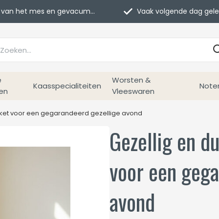
van het mes en gevacumeerd
Vaak volgende dag geleverd
e
Worsten &
Kaasspecialiteiten
Note
en
Vleeswaren
ket voor een gegarandeerd gezellige avond
Gezellig en d
voor een gega
avond