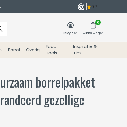
0
inloggen
winkelwagen
Food
Inspiratie &
n
Borrel
Overig
Tools
Tips
uurzaam borrelpakket
randeerd gezellige