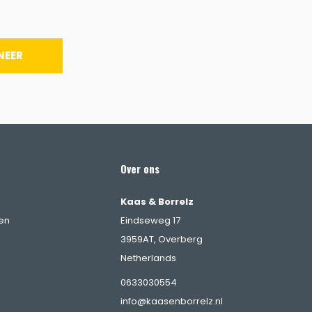
NEER
Over ons
Kaas & Borrelz
en
Eindseweg 17
3959AT, Overberg
Netherlands
0633030554
info@kaasenborrelz.nl