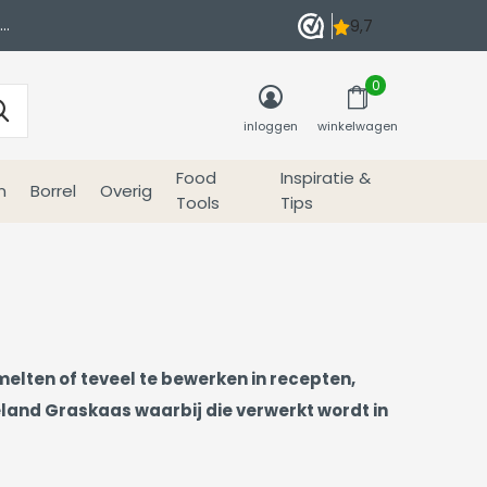
0
inloggen
winkelwagen
Food
Inspiratie &
n
Borrel
Overig
Tools
Tips
melten of teveel te bewerken in recepten,
nd Graskaas waarbij die verwerkt wordt in