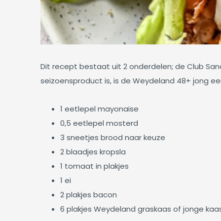
Dit recept bestaat uit 2 onderdelen; de Club Sa
seizoensproduct is, is de Weydeland 48+ jong een
1 eetlepel mayonaise
0,5 eetlepel mosterd
3 sneetjes brood naar keuze
2 blaadjes kropsla
1 tomaat in plakjes
1 ei
2 plakjes bacon
6 plakjes Weydeland graskaas of jonge ka