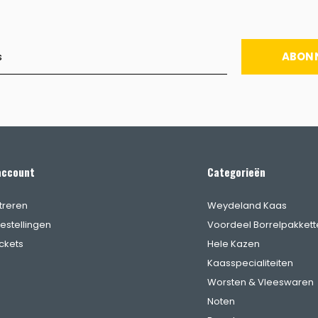
ABON
account
Categorieën
treren
Weydeland Kaas
bestellingen
Voordeel Borrelpakkett
ickets
Hele Kazen
Kaasspecialiteiten
Worsten & Vleeswaren
Noten