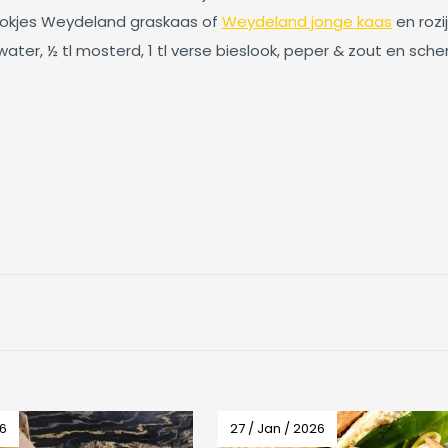
blokjes Weydeland graskaas of
Weydeland jonge kaas
en rozi
ater, ½ tl mosterd, 1 tl verse bieslook, peper & zout en sch
26
27 / Jan / 2026