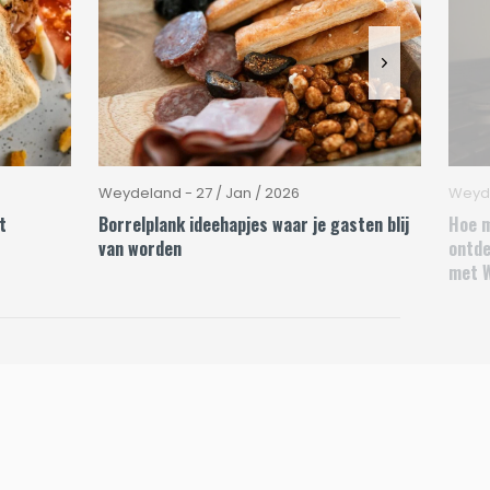
Weydeland - 27 / Jan / 2026
Weyde
t
Borrelplank ideehapjes waar je gasten blij
Hoe m
van worden
ontde
met 