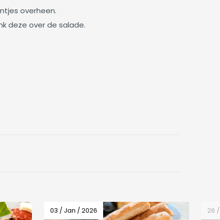
jntjes overheen.
enk deze over de salade.
03 / Jan / 2026
26 