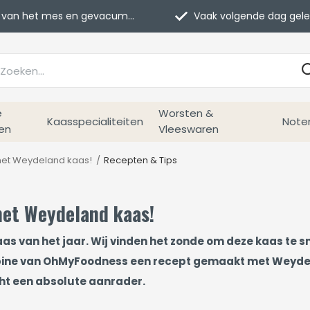
van het mes en gevacumeerd
Vaak volgende dag geleverd
e
Worsten &
Kaasspecialiteiten
Note
en
Vleeswaren
met Weydeland kaas!
Recepten & Tips
met Weydeland kaas!
kaas van het jaar. Wij vinden het zonde om deze kaas te s
ne van OhMyFoodness een recept gemaakt met Weydela
cht een absolute aanrader.