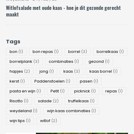
Witlofsalade met oude kaas - hoe je dit gezonde gerecht
maakt
Tags
bon
(1)
bon repas
(1)
borrel
(3)
borrelkaas
(1)
borrelplank
(3)
combinaties
(1)
gezond
(1)
hapjes
(2)
jong
(1)
kaas
(3)
kaas borrel
(1)
kerst
(1)
Paddenstoelen
(1)
pasen
(1)
pasta en wijn
(1)
Petit
(1)
picknick
(1)
repas
(1)
Risotto
(1)
salade
(2)
truffelkaas
(1)
weydeland
(1)
wijn kaas combinaties
(1)
wijn tips
(1)
witlof
(2)