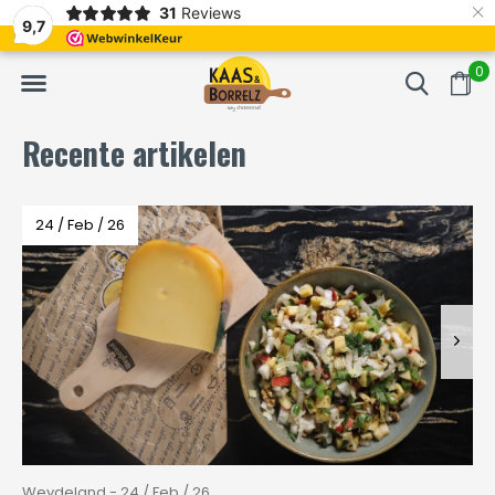
×
31
Reviews
NL
Vers van het mes en gevacumeerd
Vaak volgende da
9,7
0
Recente artikelen
24 / Feb / 26
Weydeland - 24 / Feb / 26