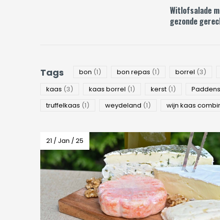
Witlofsalade me
gezonde gerec
Tags
bon
(1)
bon repas
(1)
borrel
(3)
kaas
(3)
kaas borrel
(1)
kerst
(1)
Paddens
truffelkaas
(1)
weydeland
(1)
wijn kaas combi
21 / Jan / 25