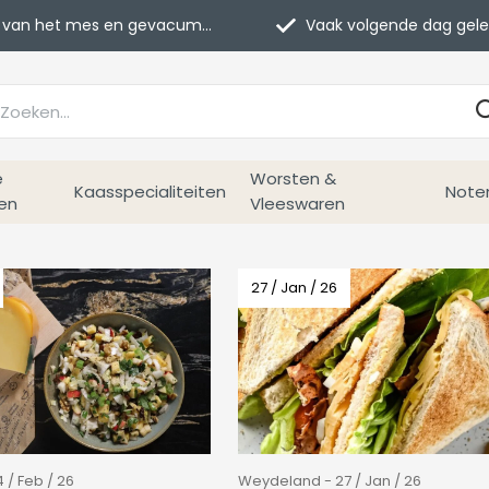
van het mes en gevacumeerd
Vaak volgende dag geleverd
e
Worsten &
Kaasspecialiteiten
Note
en
Vleeswaren
27 / Jan / 26
/ Feb / 26
Weydeland - 27 / Jan / 26