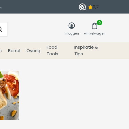
0
inloggen
winkelwagen
Food
Inspiratie &
n
Borrel
Overig
Tools
Tips