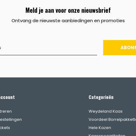
Meld je aan voor onze nieuwsbrief
Ontvang de nieuwste aanbiedingen en promoties
ABON
account
Categorieën
treren
Weydeland Kaas
bestellingen
Voordeel Borrelpakkett
ickets
Hele Kazen
Kaasspecialiteiten