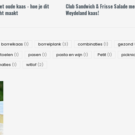
t oude kaas - hoe je dit
Club Sandwich & Frisse Salade me
ht maakt
Weydeland kaas!
borrelkaas
(1)
borrelplank
(3)
combinaties
(1)
gezond
toelen
(1)
pasen
(1)
pasta en wijn
(1)
Petit
(1)
pickni
naties
(1)
witlof
(2)