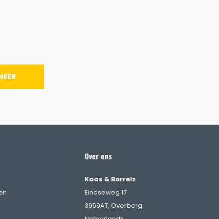
NEER
Over ons
Kaas & Borrelz
en
Eindseweg 17
3959AT, Overberg
Netherlands