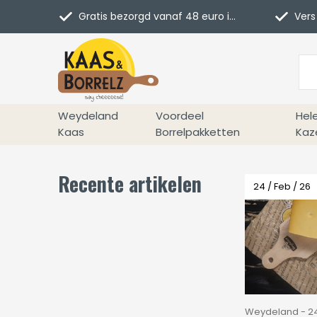
Gratis bezorgd vanaf 48 euro in NL
Vers 
Weydeland
Voordeel
Hel
Kaas
Borrelpakketten
Kaz
Recente artikelen
24 / Feb / 26
Weydeland - 24 