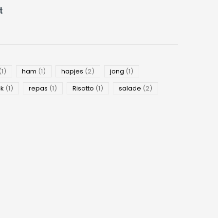
t
(1)
ham
(1)
hapjes
(2)
jong
(1)
ck
(1)
repas
(1)
Risotto
(1)
salade
(2)