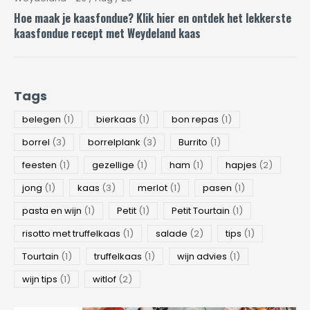
Hoe maak je kaasfondue? Klik hier en ontdek het lekkerste
kaasfondue recept met Weydeland kaas
Tags
belegen
(1)
bierkaas
(1)
bon repas
(1)
borrel
(3)
borrelplank
(3)
Burrito
(1)
feesten
(1)
gezellige
(1)
ham
(1)
hapjes
(2)
jong
(1)
kaas
(3)
merlot
(1)
pasen
(1)
pasta en wijn
(1)
Petit
(1)
Petit Tourtain
(1)
risotto met truffelkaas
(1)
salade
(2)
tips
(1)
Tourtain
(1)
truffelkaas
(1)
wijn advies
(1)
wijn tips
(1)
witlof
(2)