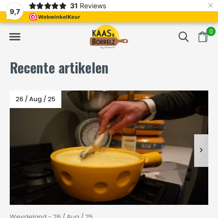
×
31
Reviews
erd
Vaak volgende dag geleverd
Gratis bezorgd va
9,7
0
Recente artikelen
26 / Aug / 25
Weydeland - 26 / Aug / 25