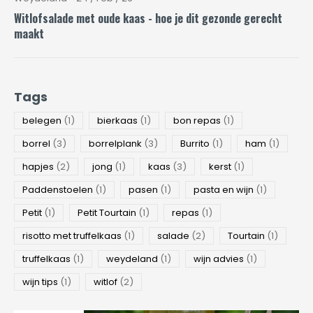
Witlofsalade met oude kaas - hoe je dit gezonde gerecht
maakt
Tags
belegen
(1)
bierkaas
(1)
bon repas
(1)
borrel
(3)
borrelplank
(3)
Burrito
(1)
ham
(1)
hapjes
(2)
jong
(1)
kaas
(3)
kerst
(1)
Paddenstoelen
(1)
pasen
(1)
pasta en wijn
(1)
Petit
(1)
Petit Tourtain
(1)
repas
(1)
risotto met truffelkaas
(1)
salade
(2)
Tourtain
(1)
truffelkaas
(1)
weydeland
(1)
wijn advies
(1)
wijn tips
(1)
witlof
(2)