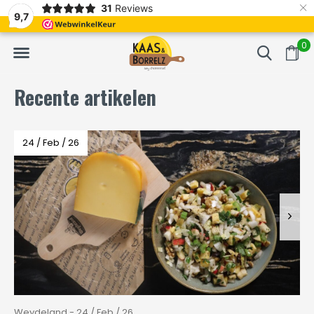
×
31
Reviews
erd
Vaak volgende dag geleverd
Gratis bezorgd va
9,7
0
Recente artikelen
24 / Feb / 26
Weydeland - 24 / Feb / 26