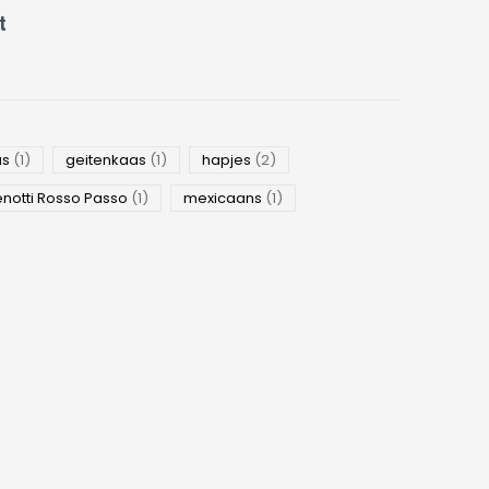
t
as
(1)
geitenkaas
(1)
hapjes
(2)
enotti Rosso Passo
(1)
mexicaans
(1)