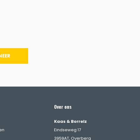
NEER
Over ons
Kaas & Borrelz
en
Eindseweg 17
3959AT, Overberg