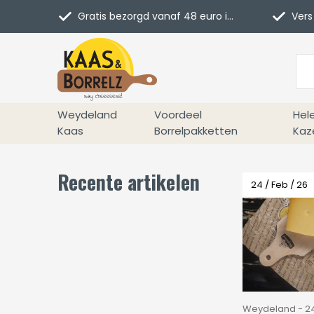
Gratis bezorgd vanaf 48 euro in NL
Vers 
Weydeland
Voordeel
Hel
Kaas
Borrelpakketten
Kaz
Recente artikelen
24 / Feb / 26
Weydeland - 24 