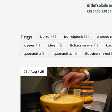
Witlofsalade me
gezonde gerec
Tags
borrel
(3)
borrelplank
(3)
cheese s
ideeen
(1)
ideen
(1)
Italiaanse wijn
(1)
ka
quesadilla
(1)
quesadillas
(1)
Roodschimmel
26 / Aug / 25