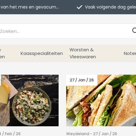
van het mes en gevacumeerd
Vaak volgende dag geleverd
e
Worsten &
Kaasspecialiteiten
Note
en
Vleeswaren
27 / Jan / 26
/ Feb / 26
Weydeland - 27 / Jan / 26