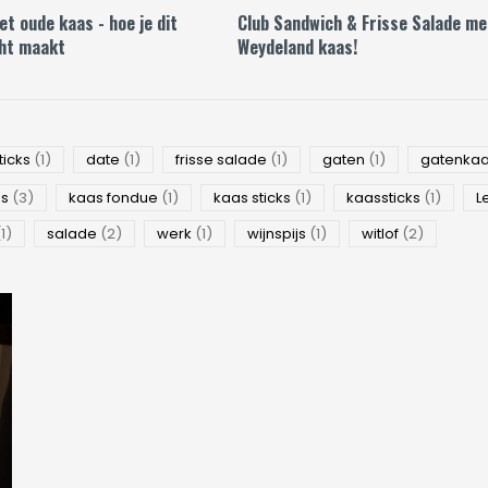
t oude kaas - hoe je dit
Club Sandwich & Frisse Salade me
ht maakt
Weydeland kaas!
ticks
(1)
date
(1)
frisse salade
(1)
gaten
(1)
gatenka
as
(3)
kaas fondue
(1)
kaas sticks
(1)
kaassticks
(1)
L
(1)
salade
(2)
werk
(1)
wijnspijs
(1)
witlof
(2)