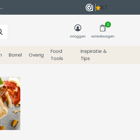
0
inloggen
winkelwagen
Food
Inspiratie &
n
Borrel
Overig
Tools
Tips