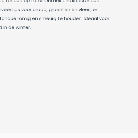
te fondue op tafel. Ontdek ons kaasfondue
rveertips voor brood, groenten en vlees, én
 fondue romig en smeuïg te houden. Ideaal voor
 in de winter.