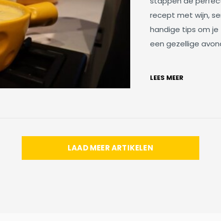
stappen de perfec
recept met wijn, se
handige tips om je
een gezellige avond
LEES MEER
LAAD MEER ARTIKELEN