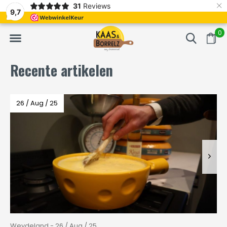
×
31
Reviews
NL
Vers van het mes en gevacumeerd
Vaak volgende da
9,7
0
Recente artikelen
26 / Aug / 25
Weydeland - 26 / Aug / 25