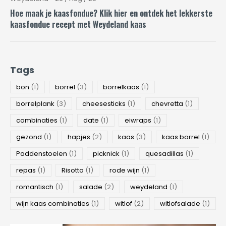
Hoe maak je kaasfondue? Klik hier en ontdek het lekkerste
kaasfondue recept met Weydeland kaas
Tags
bon
(1)
borrel
(3)
borrelkaas
(1)
borrelplank
(3)
cheesesticks
(1)
chevretta
(1)
combinaties
(1)
date
(1)
eiwraps
(1)
gezond
(1)
hapjes
(2)
kaas
(3)
kaas borrel
(1)
Paddenstoelen
(1)
picknick
(1)
quesadillas
(1)
repas
(1)
Risotto
(1)
rode wijn
(1)
romantisch
(1)
salade
(2)
weydeland
(1)
wijn kaas combinaties
(1)
witlof
(2)
witlofsalade
(1)