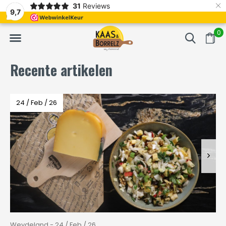
×
31
Reviews
NL
Vers van het mes en gevacumeerd
Vaak volgende da
9,7
0
Recente artikelen
24 / Feb / 26
Weydeland - 24 / Feb / 26