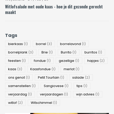
Witlofsalade met oude kaas - hoe je dit gezonde gerecht
maakt
Tags
bierkaas
(1)
borrel
(3)
borrelavond
(1)
borrelplank
(3)
Brie
(1)
Burrito
(1)
burritos
(1)
feesten
(1)
fondue
(1)
gezellige
(1)
hapjes
(2)
kaas
(3)
Kaasfondue
(1)
merlot
(1)
ons genot
(1)
Petit Tourtain
(1)
salade
(2)
samenstellen
(1)
Sangiovese
(1)
tips
(1)
verjaardag
(1)
verjaardagen
(1)
wijn advies
(1)
witlof
(2)
Witschimmel
(1)