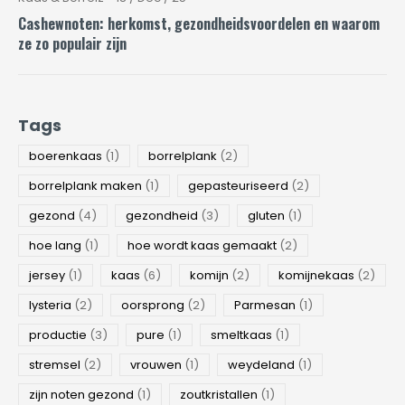
Cashewnoten: herkomst, gezondheidsvoordelen en waarom
ze zo populair zijn
Tags
boerenkaas
(1)
borrelplank
(2)
borrelplank maken
(1)
gepasteuriseerd
(2)
gezond
(4)
gezondheid
(3)
gluten
(1)
hoe lang
(1)
hoe wordt kaas gemaakt
(2)
jersey
(1)
kaas
(6)
komijn
(2)
komijnekaas
(2)
lysteria
(2)
oorsprong
(2)
Parmesan
(1)
productie
(3)
pure
(1)
smeltkaas
(1)
stremsel
(2)
vrouwen
(1)
weydeland
(1)
zijn noten gezond
(1)
zoutkristallen
(1)