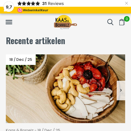
×
31
Reviews
gevacumeerd
Vaak volgende dag geleverd
Gratis b
9,7
0
Recente artikelen
18 / Dec / 25
Kaas & Borrelz - 18 / Dec / 25