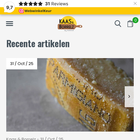
×
31
Reviews
erd
Vaak volgende dag geleverd
Gratis bezorgd va
9,7
0
Recente artikelen
31 / Oct / 25
Kaas & Borrelz - 31 / Oct / 25