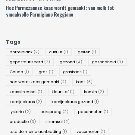
Hoe Parmezaanse kaas wordt gemaakt: van melk tot
smaakvolle Parmigiano Reggiano
Tags
borrelplank
(2)
cultuur
(1)
geiten
(1)
gepasteuriseerd
(2)
gezond
(4)
gezondheid
(3)
Gouda
(1)
gras
(1)
graskaas
(1)
hoe wordt kaas gemaakt
(2)
kaas
(6)
kaasstremsel
(1)
kleurstof
(1)
komijn
(2)
komijnekaas
(2)
komijnekaas gezond
(1)
lysteria
(2)
oorsprong
(2)
pecannoten
(1)
productie
(3)
stremsel
(2)
tete de moine aanbieding
(1)
vacumeren
(1)