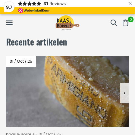
×
31
Reviews
erd
Vaak volgende dag geleverd
Gratis bezorgd va
9,7
0
Recente artikelen
31 / Oct / 25
Kaas & Borrelz - 31 / Oct / 25