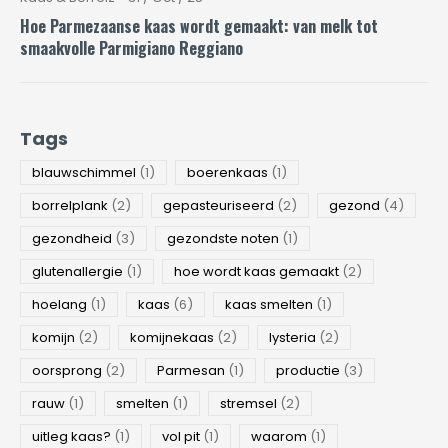
Hoe Parmezaanse kaas wordt gemaakt: van melk tot
smaakvolle Parmigiano Reggiano
Tags
blauwschimmel
(1)
boerenkaas
(1)
borrelplank
(2)
gepasteuriseerd
(2)
gezond
(4)
gezondheid
(3)
gezondste noten
(1)
glutenallergie
(1)
hoe wordt kaas gemaakt
(2)
hoelang
(1)
kaas
(6)
kaas smelten
(1)
komijn
(2)
komijnekaas
(2)
lysteria
(2)
oorsprong
(2)
Parmesan
(1)
productie
(3)
rauw
(1)
smelten
(1)
stremsel
(2)
uitleg kaas?
(1)
vol pit
(1)
waarom
(1)