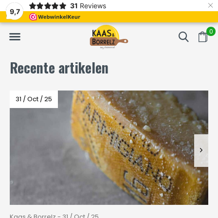
×
31
Reviews
umeerd
Vaak volgende dag geleverd
Gratis bezorgd
9,7
0
Recente artikelen
31 / Oct / 25
Kaas & Borrelz - 31 / Oct / 25