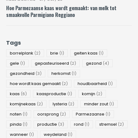
Hoe Parmezaanse kaas wordt gemaakt: van melk tot
smaakvolle Parmigiano Reggiano
Tags
borrelplank
(2)
brie
(1)
geiten kaas
(1)
gele
(1)
gepasteuriseerd
(2)
gezond
(4)
gezondheid
(3)
herkomst
(1)
hoe wordt kaas gemaakt
(2)
houdbaarheid
(1)
kaas
(6)
kaasproductie
(1)
komijn
(2)
komijnekaas
(2)
lysteria
(2)
minder zout
(1)
noten
(1)
oorsprong
(2)
Parmezaanse
(1)
pinda
(1)
productie
(3)
rond
(1)
stremsel
(2)
wanneer
(1)
weydeland
(1)