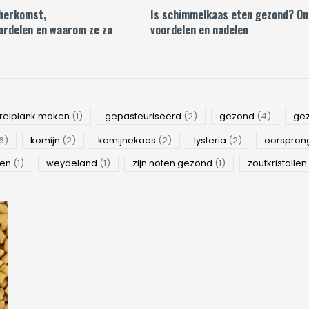
herkomst,
Is schimmelkaas eten gezond? On
ordelen en waarom ze zo
voordelen en nadelen
relplank maken
(1)
gepasteuriseerd
(2)
gezond
(4)
ge
6)
komijn
(2)
komijnekaas
(2)
lysteria
(2)
oorspron
wen
(1)
weydeland
(1)
zijn noten gezond
(1)
zoutkristallen