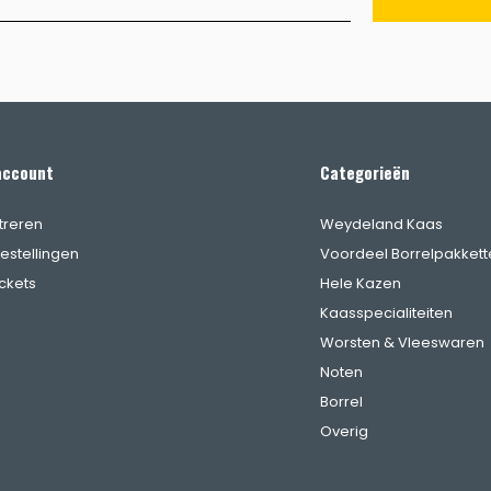
account
Categorieën
treren
Weydeland Kaas
bestellingen
Voordeel Borrelpakkett
ickets
Hele Kazen
Kaasspecialiteiten
Worsten & Vleeswaren
Noten
Borrel
Overig