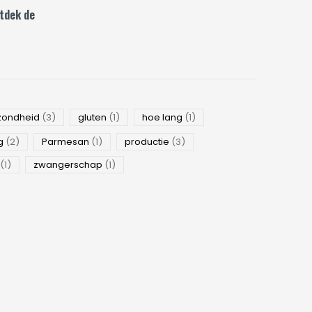
tdek de
zondheid
(3)
gluten
(1)
hoe lang
(1)
g
(2)
Parmesan
(1)
productie
(3)
(1)
zwangerschap
(1)