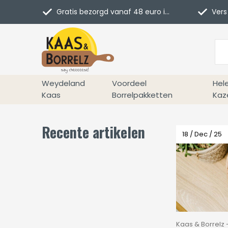
Gratis bezorgd vanaf 48 euro in NL
Vers 
Weydeland
Voordeel
Hel
Kaas
Borrelpakketten
Kaz
Recente artikelen
18 / Dec / 25
Kaas & Borrelz -