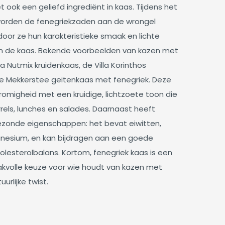
 ook een geliefd ingrediënt in kaas. Tijdens het
rden de fenegriekzaden aan de wrongel
or ze hun karakteristieke smaak en lichte
n de kaas. Bekende voorbeelden van kazen met
lla Nutmix kruidenkaas, de Villa Korinthos
e Mekkerstee geitenkaas met fenegriek. Deze
omigheid met een kruidige, lichtzoete toon die
rrels, lunches en salades. Daarnaast heeft
ezonde eigenschappen: het bevat eiwitten,
agnesium, en kan bijdragen aan een goede
holesterolbalans. Kortom, fenegriek kaas is een
kvolle keuze voor wie houdt van kazen met
urlijke twist.