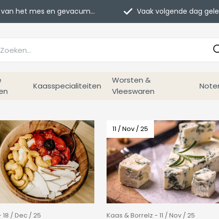
van het mes en gevacumeerd
Vaak volgende dag geleverd
e
Worsten &
Kaasspecialiteiten
Note
en
Vleeswaren
11 / Nov / 25
 18 / Dec / 25
Kaas & Borrelz - 11 / Nov / 25