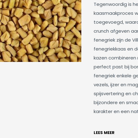
Tegenwoordig is het
kaasmaakproces wo
toegevoegd, waardo
crunch afgeven aa
fenegriek zijn de Vi
fenegriekkaas en d
kazen combineren r
perfect past bij bo
fenegriek enkele g
vezels, ijzer en m
spijsvertering en c
bijzondere en smaa
karakter en een natu
LEES MEER