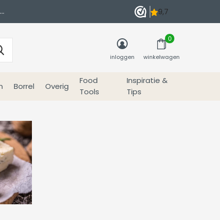
0
inloggen
winkelwagen
Food
Inspiratie &
n
Borrel
Overig
Tools
Tips