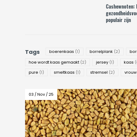
Cashewnoten: 
gezondheidsvo
populair zijn
Tags
boerenkaas
(1)
borrelplank
(2)
bor
hoe wordt kaas gemaakt
(2)
jersey
(1)
kaas
(
pure
(1)
smeltkaas
(1)
stremsel
(2)
vrou
03 / Nov / 25