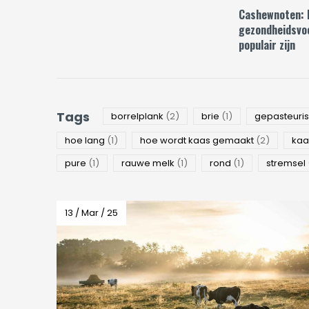
Cashewnoten: 
gezondheidsvo
populair zijn
Tags
borrelplank
(2)
brie
(1)
gepasteuri
hoe lang
(1)
hoe wordt kaas gemaakt
(2)
ka
pure
(1)
rauwe melk
(1)
rond
(1)
stremsel
13 / Mar / 25