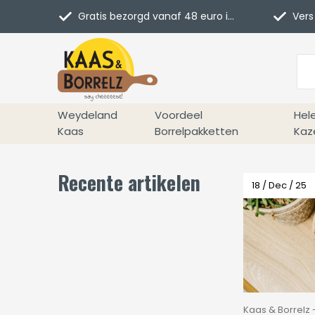
Gratis bezorgd vanaf 48 euro in NL
Vers 
Weydeland
Voordeel
Hel
Kaas
Borrelpakketten
Kaz
Recente artikelen
18 / Dec / 25
Kaas & Borrelz -