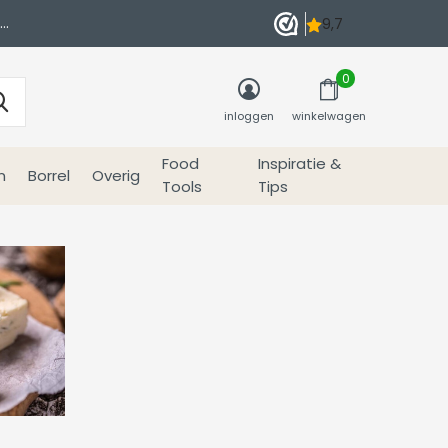
0
inloggen
winkelwagen
Food
Inspiratie &
n
Borrel
Overig
Tools
Tips