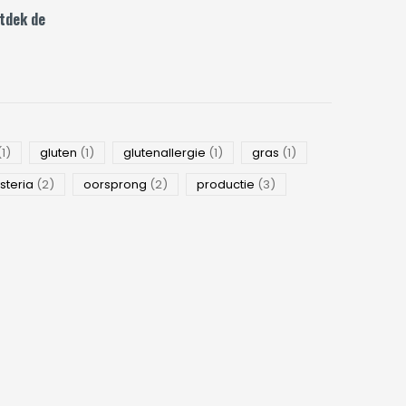
tdek de
(1)
gluten
(1)
glutenallergie
(1)
gras
(1)
ysteria
(2)
oorsprong
(2)
productie
(3)