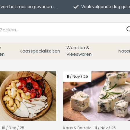
van het mes en gevacumeerd
Vaak volgende dag geleverd
e
Worsten &
Kaasspecialiteiten
Note
en
Vleeswaren
11 / Nov / 25
 18 / Dec / 25
Kaas & Borrelz - 11 / Nov / 25