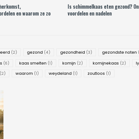
herkomst,
Is schimmelkaas eten gezond? On
ordelen en waarom ze zo
voordelen en nadelen
seerd
(2)
gezond
(4)
gezondheid
(3)
gezondste noten
as
(6)
kaas smelten
(1)
komijn
(2)
komijnekaas
(2)
l
(2)
waarom
(1)
weydeland
(1)
zoutloos
(1)