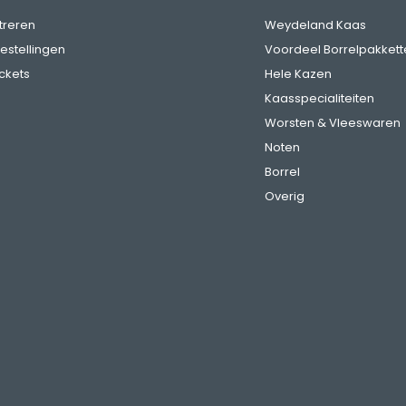
treren
Weydeland Kaas
bestellingen
Voordeel Borrelpakkett
ickets
Hele Kazen
Kaasspecialiteiten
Worsten & Vleeswaren
Noten
Borrel
Overig