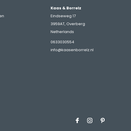
Kaas & Borrelz
en
Eindseweg 17
3959AT, Overberg
Netherlands
0633030554
info@kaasenborrelz.nl