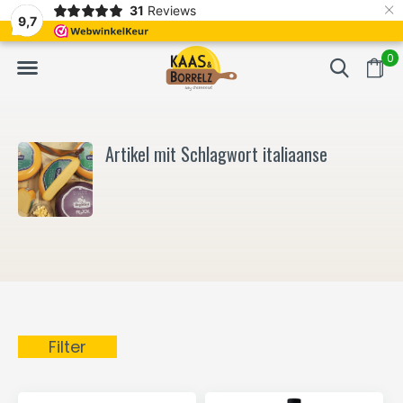
×
31
Reviews
NL
Frisch geschnitten und vakuumverpackt.
Meistens Lieferung in
9,7
0
Artikel mit Schlagwort italiaanse
Filter