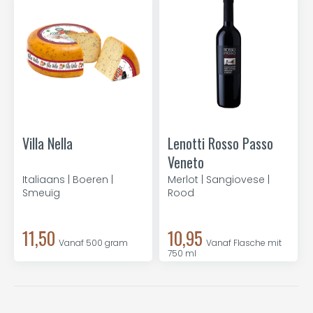
Villa Nella
Lenotti Rosso Passo
Veneto
Italiaans | Boeren |
Merlot | Sangiovese |
Smeuïg
Rood
11,50
10,95
Vanaf 500 gram
Vanaf Flasche mit
750 ml