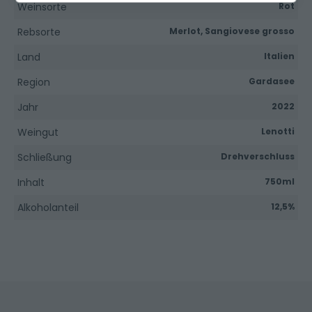
Weinsorte
Rot
Rebsorte
Merlot, Sangiovese grosso
Land
Italien
Region
Gardasee
Jahr
2022
Weingut
Lenotti
Schließung
Drehverschluss
Inhalt
750ml
Alkoholanteil
12,5%