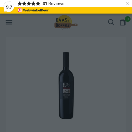
×
31
Reviews
NL
Frisch geschnitten und vakuumverpackt.
Meistens Lieferung in
9,7
0