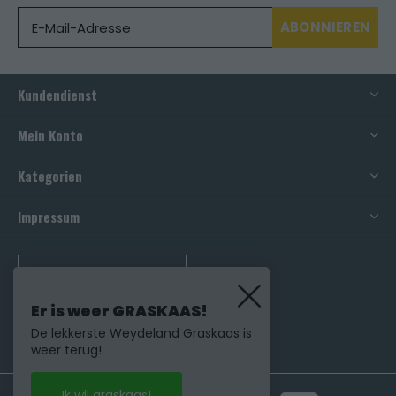
ABONNIEREN
Kundendienst
Mein Konto
Kategorien
Impressum
RUFEN SIE UNS AN
Er is weer GRASKAAS!
De lekkerste Weydeland Graskaas is
weer terug!
Ik wil graskaas!