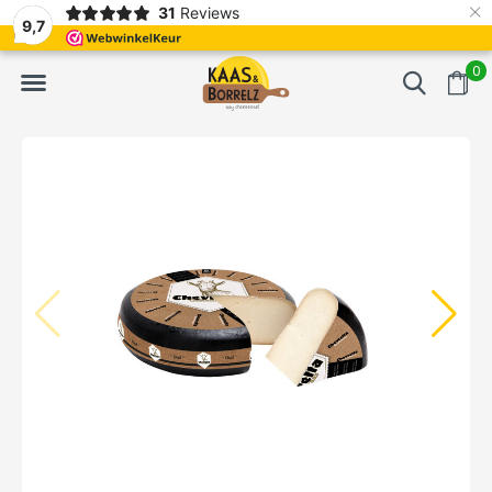
×
31
Reviews
t.
Meistens Lieferung innerhalb von 3 Tagen
Gratis bezorgd va
9,7
0