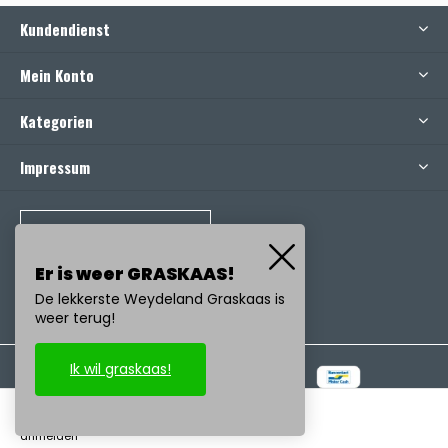
Kundendienst
Mein Konto
Kategorien
Impressum
RUFEN SIE UNS AN
Er is weer GRASKAAS!
De lekkerste Weydeland Graskaas is
weer terug!
Ik wil graskaas!
© Copyright
2026
- Realisatie:
emarkable
-
RSS feed
anmelden