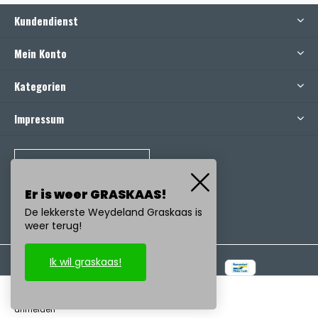
Kundendienst
Mein Konto
Kategorien
Impressum
RUFEN SIE UNS AN
Er is weer GRASKAAS!
De lekkerste Weydeland Graskaas is
weer terug!
Ik wil graskaas!
© Copyright
2026
- Realisatie:
emarkable
-
RSS feed
anmelden