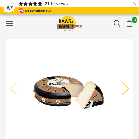
×
31
Reviews
t.
Meistens Lieferung innerhalb von 3 Tagen
Gratis bezorgd va
9,7
0