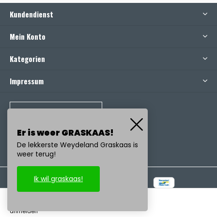
Kundendienst
Mein Konto
Kategorien
Impressum
RUFEN SIE UNS AN
Er is weer GRASKAAS!
De lekkerste Weydeland Graskaas is
weer terug!
Ik wil graskaas!
© Copyright
2026
- Realisatie:
emarkable
-
RSS feed
anmelden