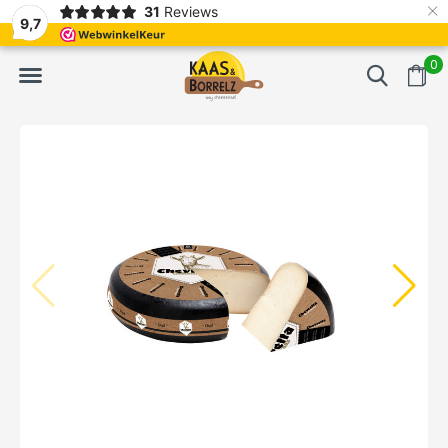
×
31
Reviews
t.
Meistens Lieferung innerhalb von 3 Tagen
Gratis bezorgd v
9,7
0