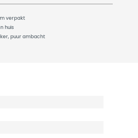
üm verpakt
n huis
ker, puur ambacht