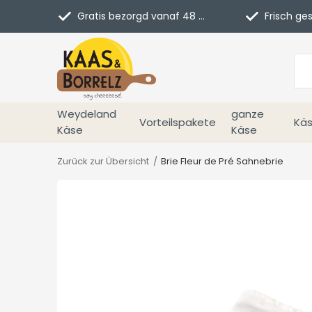
Gratis bezorgd vanaf 48 euro in NL
Frisch geschn
Weydeland
ganze
Vorteilspakete
Käs
Käse
Käse
Zurück zur Übersicht
Brie Fleur de Pré Sahnebrie