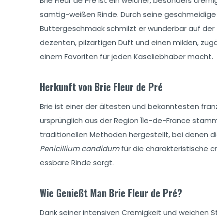
Brie Fleur de Pré ist ein weicher, besonders cremi
samtig-weißen Rinde. Durch seine geschmeidige
Buttergeschmack schmilzt er wunderbar auf der Z
dezenten, pilzartigen Duft und einen milden, zug
einem Favoriten für jeden Käseliebhaber macht.
Herkunft von Brie Fleur de Pré
Brie ist einer der ältesten und bekanntesten fra
ursprünglich aus der Region Île-de-France stamme
traditionellen Methoden hergestellt, bei denen di
Penicillium candidum
für die charakteristische 
essbare Rinde sorgt.
Wie Genießt Man Brie Fleur de Pré?
Dank seiner intensiven Cremigkeit und weichen Stru