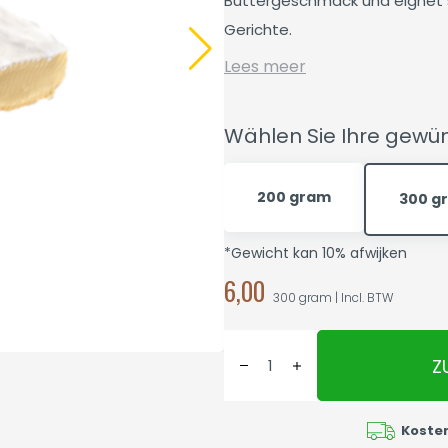
Buttergeschmack und eignet s
Gerichte.
Lees meer
Wählen Sie Ihre gew
200 gram
300 g
*Gewicht kan 10% afwijken
6,00
300 gram | Incl. BTW
Z
Koste