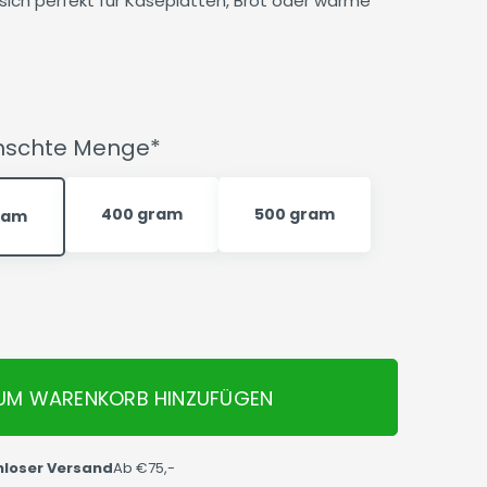
ich perfekt für Käseplatten, Brot oder warme
ünschte Menge*
400 gram
500 gram
ram
UM WARENKORB HINZUFÜGEN
nloser Versand
Ab €75,-