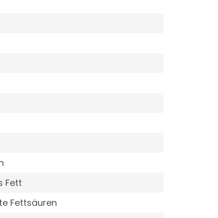
n
 Fett
te Fettsäuren