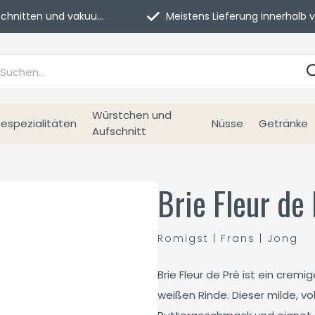
itten und vakuumverpackt.
Meistens Lieferung innerhalb von 3 Tage
Würstchen und
espezialitäten
Nüsse
Getränke
Aufschnitt
Brie Fleur de
Romigst | Frans | Jong
Brie Fleur de Pré ist ein crem
weißen Rinde. Dieser milde, vo