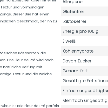
ger französischer Käse mit einer
Allergene
 Textur und vollmundigen
Glutenfrei
unge. Dieser Brie hat einen
Laktosefrei
änglichen Geschmack, der ihn zu
Energie pro 100 g
Eiweiß
Kohlenhydrate
nzösischen Käsesorten, die
n. Brie Fleur de Pré wird nach
Davon Zucker
e natürliche Reifung mit
Gesamtfett
cremige Textur und die weiche,
Gesättigte Fettsäure
Einfach ungesättigtes
Mehrfach ungesättig
ktur ist Brie Fleur de Pré perfekt