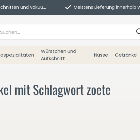
itten und vakuumverpackt.
Meistens Lieferung innerhalb von 3 Tage
Würstchen und
espezialitäten
Nüsse
Getränke
Aufschnitt
kel mit Schlagwort zoete