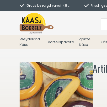
Gratis bezorgd vanaf 48 euro in NL
Frisch geschn
Weydeland
ganze
Vorteilspakete
Käs
Käse
Käse
Arti