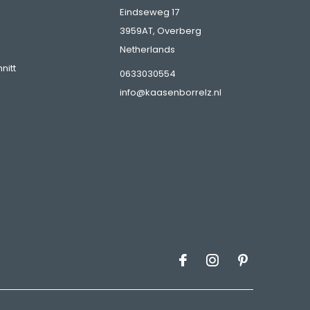
Eindseweg 17
3959AT, Overberg
Netherlands
nitt
0633030554
info@kaasenborrelz.nl