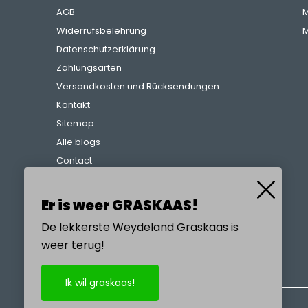
AGB
M
Widerrufsbelehrung
M
Datenschutzerklärung
Zahlungsarten
Versandkosten und Rücksendungen
Kontakt
Sitemap
Alle blogs
Contact
Beschwerdeverfahren
Referenzen
Er is weer GRASKAAS!
De lekkerste Weydeland Graskaas is
weer terug!
RUFEN SIE UNS AN
Ik wil graskaas!