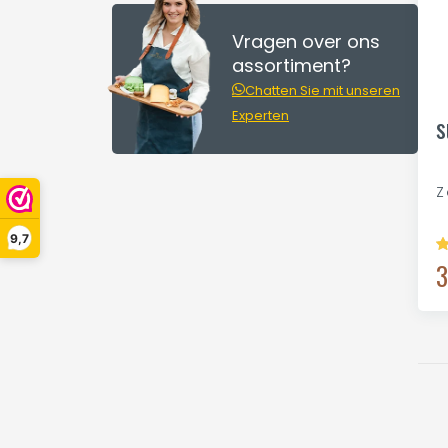
Vragen over ons
assortiment?
Chatten Sie mit unseren
Experten
s
Z
9,7
3