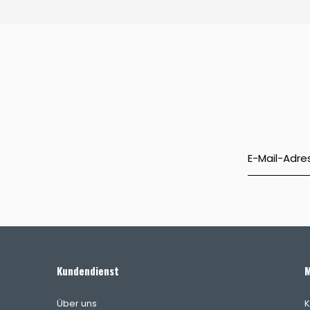
Kundendienst
M
Über uns
K