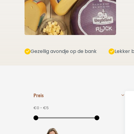
Gezellig avondje op de bank
Lekker b
Preis
€0
-
€5