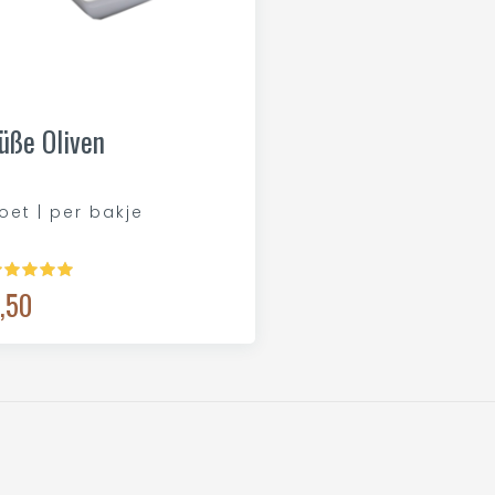
üße Oliven
oet | per bakje
,50