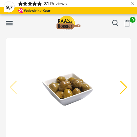
×
31
Reviews
t.
Meistens Lieferung innerhalb von 3 Tagen
Gratis bezorgd va
9,7
0