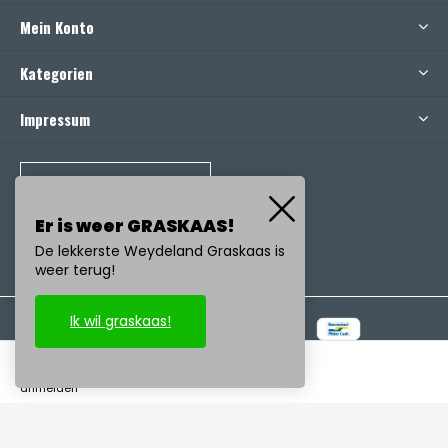
Mein Konto
Kategorien
Impressum
RUFEN SIE UNS AN
Er is weer GRASKAAS!
De lekkerste Weydeland Graskaas is
weer terug!
Ik wil graskaas!
© Copyright
2026
- Realisatie:
emarkable
-
RSS feed
anmelden