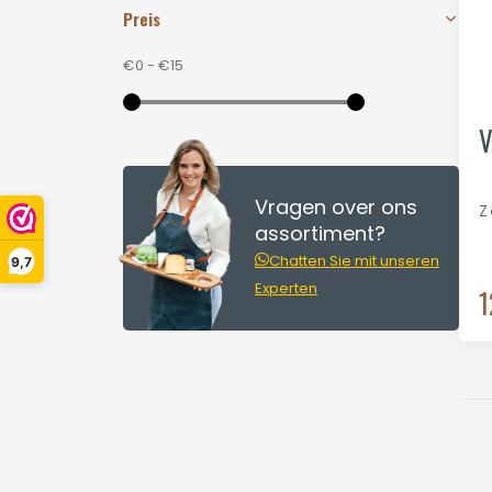
Preis
€0
-
€15
V
Vragen over ons
Z
assortiment?
Chatten Sie mit unseren
9,7
Experten
1