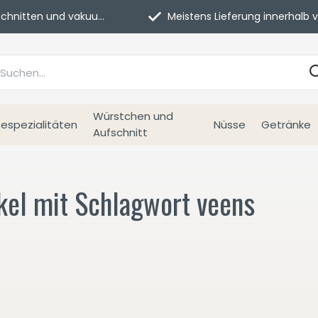
itten und vakuumverpackt.
Meistens Lieferung innerhalb von 3 Tage
Würstchen und
espezialitäten
Nüsse
Getränke
Aufschnitt
kel mit Schlagwort veens