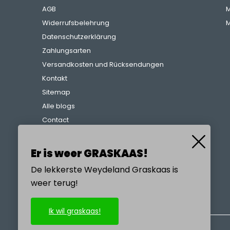
AGB
M
Widerrufsbelehrung
M
Datenschutzerklärung
Zahlungsarten
Versandkosten und Rücksendungen
Kontakt
Sitemap
Alle blogs
Contact
Beschwerdeverfahren
Referenzen
Er is weer GRASKAAS!
De lekkerste Weydeland Graskaas is
weer terug!
RUFEN SIE UNS AN
Ik wil graskaas!