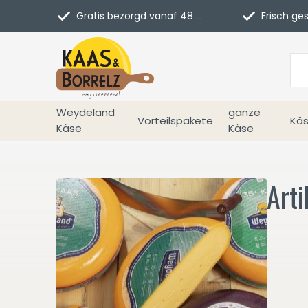
Gratis bezorgd vanaf 48 euro in NL
Frisch geschn
Weydeland
ganze
Vorteilspakete
Käs
Käse
Käse
Arti