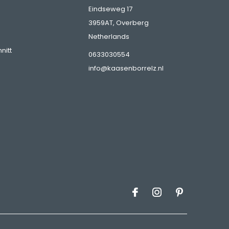
Eindseweg 17
3959AT, Overberg
Netherlands
nitt
0633030554
info@kaasenborrelz.nl