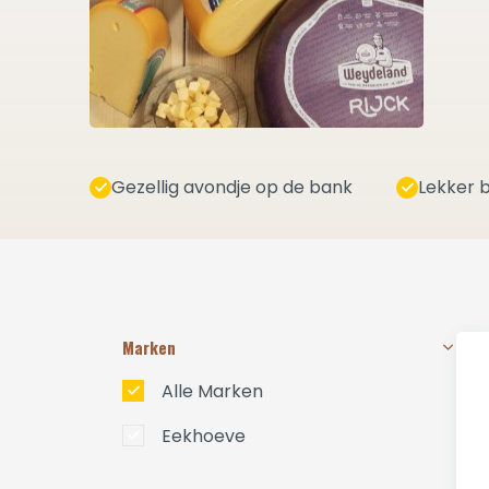
Gezellig avondje op de bank
Lekker b
Marken
Alle Marken
Eekhoeve