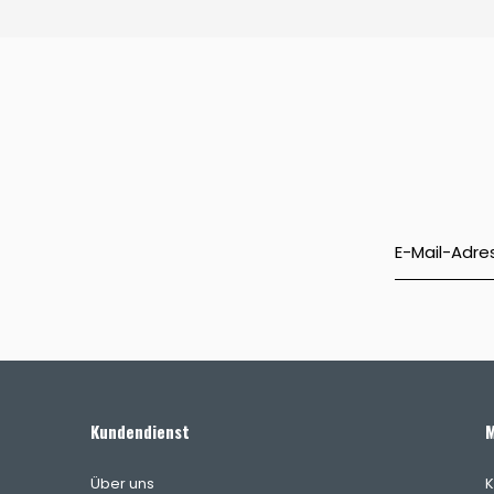
Kundendienst
M
Über uns
K