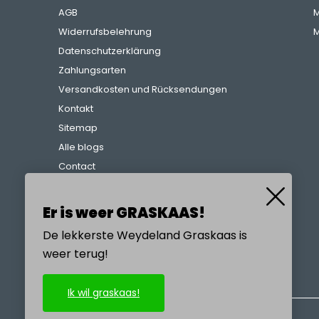
AGB
M
Widerrufsbelehrung
M
Datenschutzerklärung
Zahlungsarten
Versandkosten und Rücksendungen
Kontakt
Sitemap
Alle blogs
Contact
Beschwerdeverfahren
Referenzen
Er is weer GRASKAAS!
De lekkerste Weydeland Graskaas is
weer terug!
RUFEN SIE UNS AN
Ik wil graskaas!