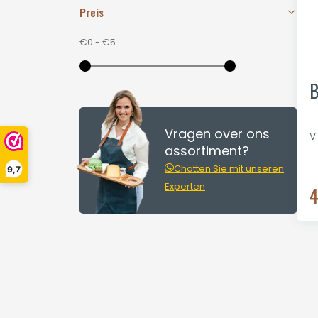
Preis
€0
-
€5
B
Vragen over ons
V
assortiment?
Chatten Sie mit unseren
9,7
Experten
4