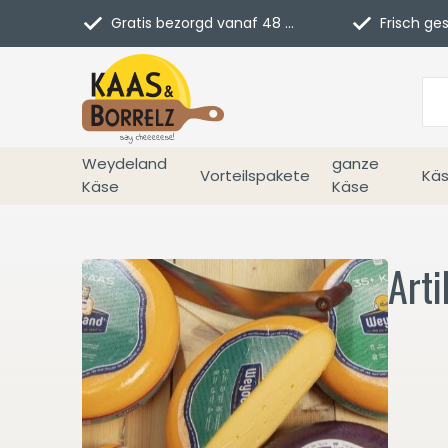
Gratis bezorgd vanaf 48 euro in NL
Frisch geschn
Weydeland
ganze
Vorteilspakete
Käs
Käse
Käse
Arti