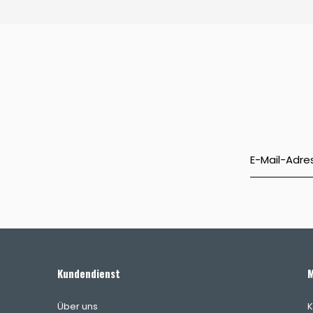
Kundendienst
M
Über uns
K