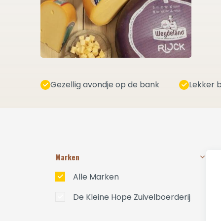
Gezellig avondje op de bank
Lekker b
Marken
Alle Marken
De Kleine Hope Zuivelboerderij