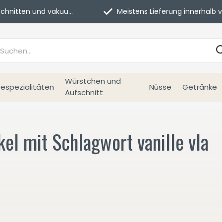
itten und vakuumverpackt.
Meistens Lieferung innerhalb von 3 Tage
Würstchen und
espezialitäten
Nüsse
Getränke
Aufschnitt
kel mit Schlagwort vanille vla