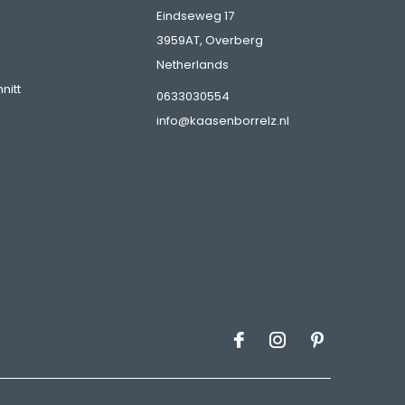
Eindseweg 17
3959AT, Overberg
Netherlands
nitt
0633030554
info@kaasenborrelz.nl