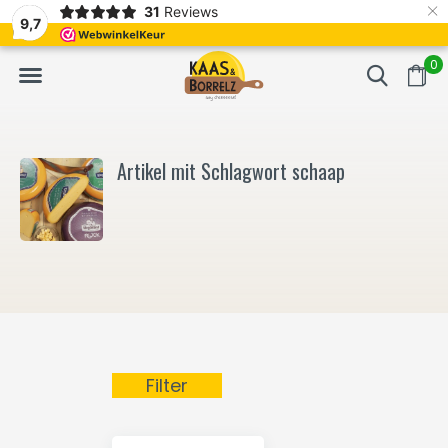
×
31
Reviews
t.
Meistens Lieferung innerhalb von 3 Tagen
Gratis bezorgd va
9,7
0
Artikel mit Schlagwort schaap
Filter