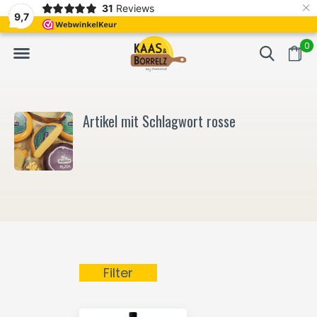
×
31
Reviews
NL
Frisch geschnitten und vakuumverpackt.
Meistens Lieferung in
9,7
0
Artikel mit Schlagwort rosse
Filter